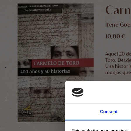
Carm
Irene Gue
10,00 €
Aquel 20 de
Toro. Desde
Una historia
monjas que
De estos 40
dolor y tam
de vida abi
COMPARTI
Consent
This website uses cookies