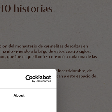
40 historias
ación del monasterio de carmelitas descalzas en
a ido viviendo a lo largo de estos cuatro siglos.
Señor, que fue el que llamó y convocó a cada una de las
queda, de esfuerzo, de paz, de incertidumbre, de
luye para aquellos que se acercan a este espacio de
About