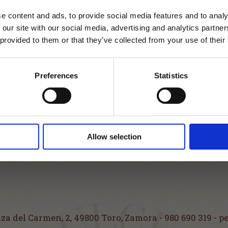
e content and ads, to provide social media features and to analy
Tienda Cerrada
 our site with our social media, advertising and analytics partn
 provided to them or that they’ve collected from your use of their
Tienda cerrada temporalment
mantenimiento.
¡Volveremos lo más pronto po
Preferences
Statistics
Agradecemos tu comprensión
las molestias.
ENTE
Allow selection
ENVÍOS EN PENÍNSULA EN 48/72 HORAS
aza del Carmen, 2
,
49800 Toro, Zamora
-
980 690 319 - 