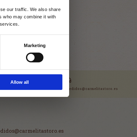
se our traffic. We also share
ers who may combine it with
 services.
e por tareas de
sible!
Marketing
 y te pedimos perdón por
NDIDO
Allow all
TEL. 980 690 319 | MAIL. pedidos@carmelitastoro.es
pedidos@carmelitastoro.es