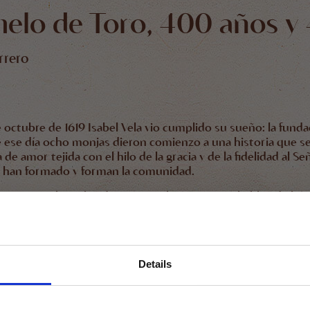
elo de Toro, 400 años y 
rrero
 octubre de 1619 Isabel Vela vio cumplido su sueño: la fund
 ese día ocho monjas dieron comienzo a una historia que se h
 de amor tejida con el hilo de la gracia y de la fidelidad al 
 han formado y forman la comunidad.
0 años se han elegido estas 40 historias que hablan de bús
bién de una verdadera alegría que, como manantial, brota y f
erto para todos.
R
Details