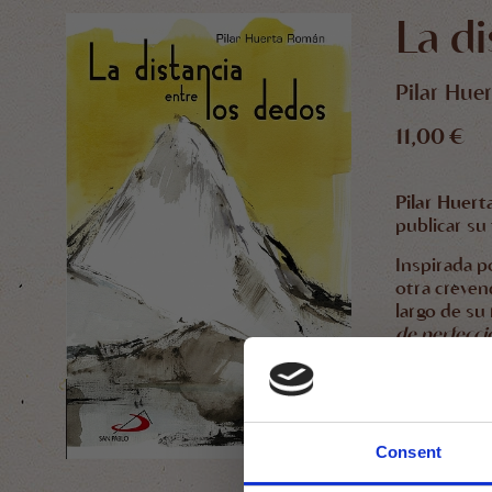
La d
Pilar Hue
11,00 €
Pilar Huer
publicar su 
Inspirada p
otra creyen
largo de su
de perfecci
pueda, auto
El relato, 
Barranco que
Consent
Leticia Rui
ilustracion