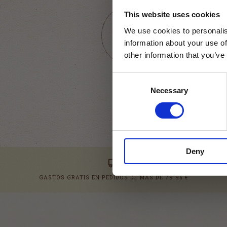
comprensió
This website uses cookies
Os invitamos
We use cookies to personalis
volver
Editorial S
information about your use of
other information that you’ve
COMPARTI
Consent
Necessary
Selection
Deny
GASTOS GRATIS EN PEDIDOS DE MÁS DE 79.95 €