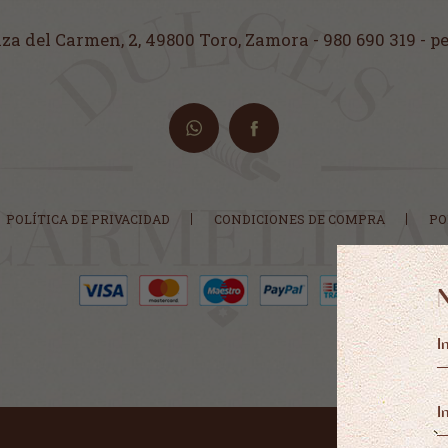
aza del Carmen, 2
,
49800 Toro, Zamora
-
980 690 319 - 
POLÍTICA DE PRIVACIDAD
CONDICIONES DE COMPRA
PO