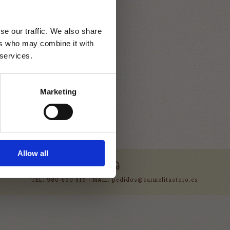
se our traffic. We also share
ers who may combine it with
 services.
e por tareas de
sible!
Marketing
 y te pedimos perdón por
NDIDO
Allow all
TEL. 980 690 319 | MAIL. pedidos@carmelitastoro.es