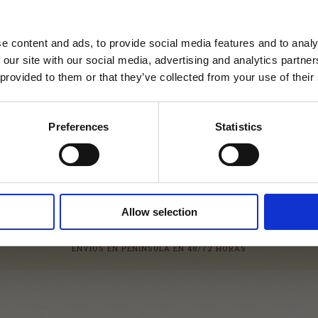
n.
 a todos a leerlo. Es breve y se lee casi de un tirón.
e content and ads, to provide social media features and to analy
Tienda Cerrada
an Pablo
 our site with our social media, advertising and analytics partn
 provided to them or that they’ve collected from your use of their
Tienda cerrada temporalment
R
mantenimiento.
¡Volveremos lo más pronto po
Preferences
Statistics
Agradecemos tu comprensión
las molestias.
ENTE
Allow selection
ENVÍOS EN PENÍNSULA EN 48/72 HORAS