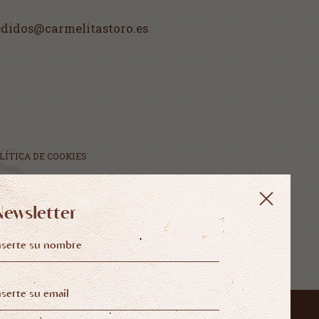
pedidos@carmelitastoro.es
LÍTICA DE COOKIES
Newsletter