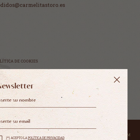
pedidos@carmelitastoro.es
LÍTICA DE COOKIES
Newsletter
DISEÑO WEB SGM
(*) ACEPTO LA
POLÍTICA DE PRIVACIDAD