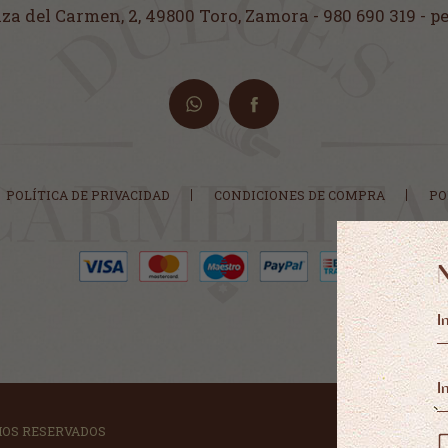
aza del Carmen, 2
,
49800 Toro, Zamora
-
980 690 319 - 
POLÍTICA DE PRIVACIDAD
CONDICIONES DE COMPRA
PO
HOS RESERVADOS