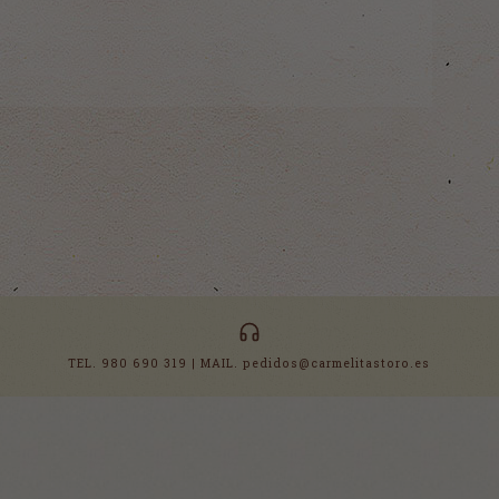
TEL. 980 690 319 | MAIL. pedidos@carmelitastoro.es