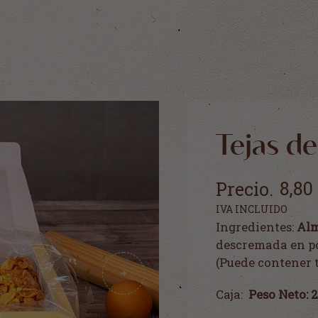
Tejas d
8,80
IVA INCLUIDO
Ingredientes:
Alm
descremada en po
›
(Puede contener t
Caja:
Peso Neto: 