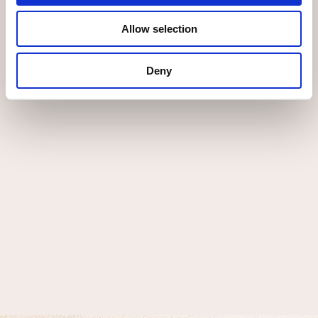
Allow selection
GASTOS GRATIS EN PEDIDOS DE MÁS DE 79.95 €
Deny
Carmelitas Descalzas. Plaza del Carmen, 2
49800 Toro, Zamora
980 690 319 - pedidos@carmelitastoro.es
AVISO LEGAL
POLÍTICA DE PRIVACIDAD
CONDICIONES DE COMPRA
POLÍTICA DE COOKIES